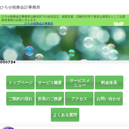
ひろせ税務会計事務所
ひろせ税務会計事務所は麻生区での会社設立、創業支援、記帳代行等で身近な税理士として企業
経営者様のお役に立ちます。
ひろせ税務会計事務所
サービスメ
トップページ
サービス概要
料金体系
ニュー
ご契約の流れ
所長のご挨拶
アクセス
お問い合わせ
よくある質問