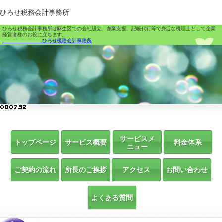
ひろせ税務会計事務所
ひろせ税務会計事務所は麻生区での会社設立、創業支援、記帳代行等で身近な税理士として企業
経営者様のお役に立ちます。
ひろせ税務会計事務所
サービスメ
トップページ
サービス概要
料金体系
ニュー
ご契約の流れ
所長のご挨拶
アクセス
お問い合わせ
よくある質問