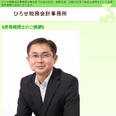
ひろせ税務会計事務所は麻生区での会社設立、創業支援、記帳代行等で身近な税理士として企業
経営者様のお役に立ちます。
§所長税理士のご挨拶§