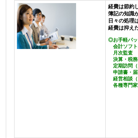
経費は節約
簿記の知識
日々の処理
経費は抑え
◎お手軽パッ
会計ソフト
月次監査
決算・税務
定期訪問（基
申請書・届
経営相談（
各種専門家