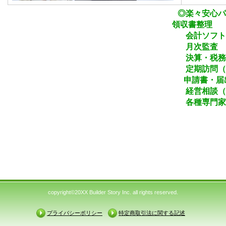
◎楽々安心パックに含ま
領収書整理
会計ソフトの入
月次監査
決算・税務申
定期訪問（基本3か月
申請書・届出書の作成
経営相談（電話または
各種専門家のご
copyright©20XX Builder Story Inc. all rights reserved.
プライバシーポリシー
特定商取引法に関する記述