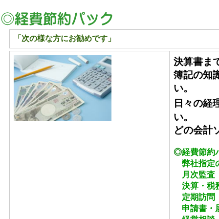
「次の様な方にお勧めです」
決算書ま
簿記の知
い。
日々の経
い。
どの会計
◎
経費節約
弊社指定
月次監査
決算・税
定期訪問（
申請書・届