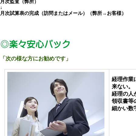
月次監査（弊所）
↓
月次試算表の完成（訪問またはメール）（弊所→お客様）
「次の様な方にお勧めです」
経理作業
来ない。
経理の人
領収書等
細かい数