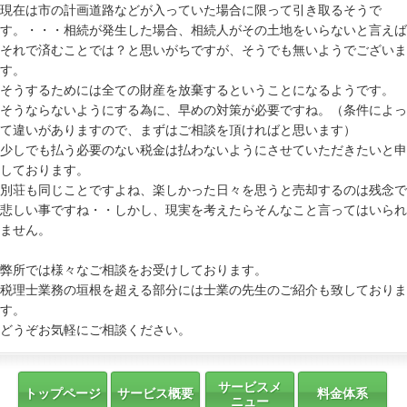
現在は市の計画道路などが入っていた場合に限って引き取るそうで
す。・・・相続が発生した場合、相続人がその土地をいらないと言えば
それで済むことでは？と思いがちですが、そうでも無いようでございま
す。
そうするためには全ての財産を放棄するということになるようです。
そうならないようにする為に、早めの対策が必要ですね。（条件によっ
て違いがありますので、まずはご相談を頂ければと思います）
少しでも払う必要のない税金は払わないようにさせていただきたいと申
しております。
別荘も同じことですよね、楽しかった日々を思うと売却するのは残念で
悲しい事ですね・・しかし、現実を考えたらそんなこと言ってはいられ
ません。
弊所では様々なご相談をお受けしております。
税理士業務の垣根を超える部分には士業の先生のご紹介も致しておりま
す。
どうぞお気軽にご相談ください。
サービスメ
トップページ
サービス概要
料金体系
ニュー