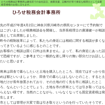
ひろせ税務会計事務所は麻生区での会社設立、創業支援、記帳代行等で身近な税理士として企業
経営者様のお役に立ちます。
先の平成27年度4月2日に神奈川県川崎市の県民センターにて予約制で
はございましたが税務相談会を開催し、当所長税理士の廣瀬健一が相談
員として出席致しました。
昨今の税制改革によって、私たちの身近には相続に関する相談が多くな
ってきているように感じるとのことです。
お客様のご相談は固く口外は出来ません。よって、私の身近にあった話
で恐縮ですが、ご参考までに一般的な差し障りの無い部分だけお話しし
たいと思います。
将来は田舎で暮らしたいと土地を購入したところ、現在ではすっかり住
めば都といいましょうか、田舎での暮らしはしないとのこと、すると土
地だけが長年放置されており、その土地の行く先を市に相談したとこ
ろ、なんということでしょう。土地を市の所有としては引き取ってはも
らえない様です。当然のことながら、いらなくなっても固定資産税は発
生します。
市としては管理が大変で昔は引き取りというのを行っていたそうです。