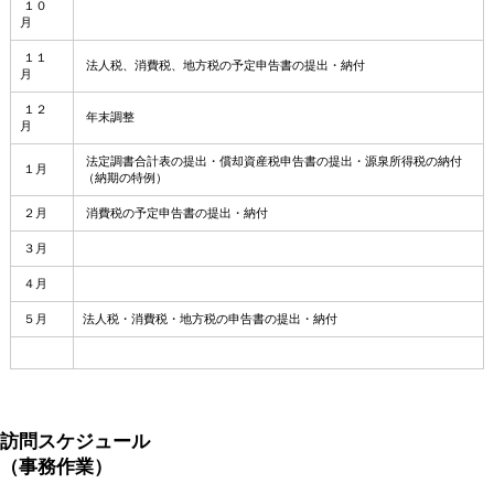
１０
月
１１
法人税、消費税、地方税の予定申告書の提出・納付
月
１２
年末調整
月
法定調書合計表の提出・償却資産税申告書の提出・源泉所得税の納付
１月
（納期の特例）
２月
消費税の予定申告書の提出・納付
３月
４月
５月
法人税・消費税・地方税の申告書の提出・納付
訪問スケジュール
（事務作業）