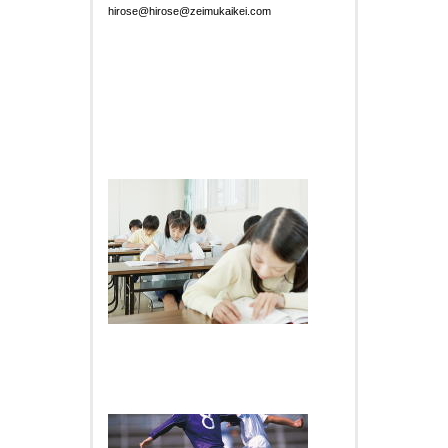
hirose@hirose@zeimukaikei.com