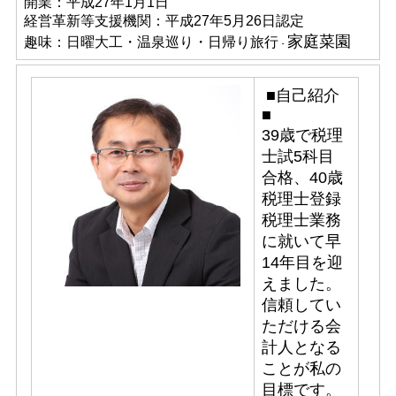
開業：平成27年1月1日
経営革新等支援機関：平成27年5月26日認定
家庭菜園
趣味：日曜大工・温泉巡り・日帰り旅行
・
■自己紹介
■
39歳で税理
士試5科目
合格、40歳
税理士登録
税理士業務
に就いて早
14年目を迎
えました。
信頼してい
ただける会
計人となる
ことが私の
目標です。