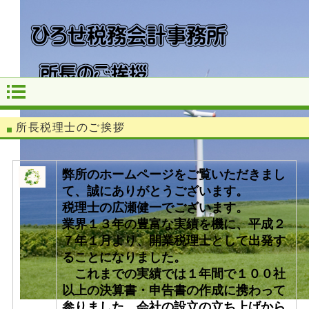
所長税理士のご挨拶
弊所のホームページをご覧いただきまし
て、誠にありがとうございます。
税理士の広瀬健一でございます。
業界１３年の豊富な実績を機に、平成２
７年１月より、開業税理士として出発す
ることになりました。
これまでの実績では１年間で１００社
以上の決算書・申告書の作成に携わって
参りました。会社の設立の立ち上げから