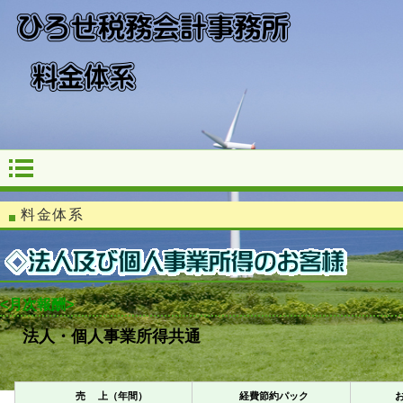
料金体系
<月次報酬>
法人・個人事業所得共通
（税別：
売 上（年間）
経費節約パック
お