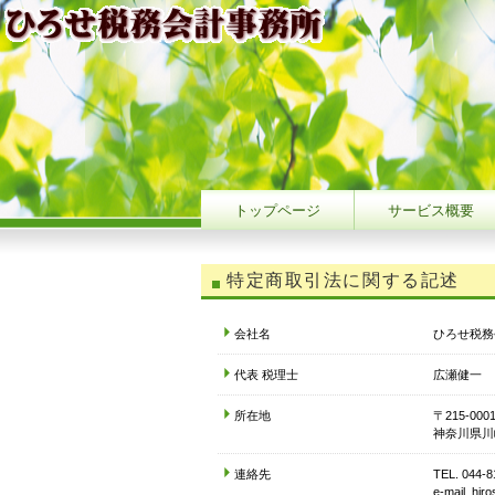
トップページ
サービス概要
特定商取引法に関する記述
会社名
ひろせ税務
代表 税理士
広瀬健一
所在地
〒215-000
神奈川県川崎
連絡先
TEL. 044-
e-mail. hi