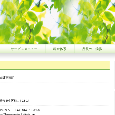
サービスメニュー
料金体系
所長のご挨拶
会計事務所
1
市麻生区細山4-18-14
819-6355 FAX. 044-819-6356
rose@hirose-zeimukaikei.com