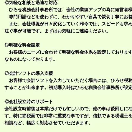
◎気軽な相談と迅速な対応
ひろせ税務会計事務所では、会社の業績アップの為に経営者
専門用語などを使わずに、わかりやすい言葉で親切丁寧にお答
また、会社環境が日々変化していく昨今では、スピードも求め
注ぐ事が可能です。まずはお気軽にご連絡ください。
◎明確な料金設定
お客様のニーズに合わせて明確な料金体系を設定しておりま
なものになっております。
◎会計ソフトの導入支援
お客様で会計ソフトを入力していただく場合には、ひろせ税
することが出来ます。初期導入時はひろせ税務会計事務所が設定
◎会社設立時のサポート
会社設立時前後は本業だけでも忙しいので、他の事は後回しに
す。特に節税面では非常に重要な事ですが、信頼できる税理士
相談など、幅広く対応させていただきます。