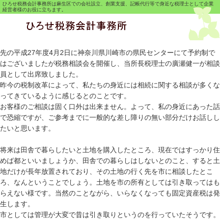
ひろせ税務会計事務所は麻生区での会社設立、創業支援、記帳代行等で身近な税理士として企業
経営者様のお役に立ちます。
先の平成27年度4月2日に神奈川県川崎市の県民センターにて予約制で
はございましたが税務相談会を開催し、当所長税理士の廣瀬健一が相談
員として出席致しました。
昨今の税制改革によって、私たちの身近には相続に関する相談が多くな
ってきているように感じるとのことです。
お客様のご相談は固く口外は出来ません。よって、私の身近にあった話
で恐縮ですが、ご参考までに一般的な差し障りの無い部分だけお話しし
たいと思います。
将来は田舎で暮らしたいと土地を購入したところ、現在ではすっかり住
めば都といいましょうか、田舎での暮らしはしないとのこと、すると土
地だけが長年放置されており、その土地の行く先を市に相談したとこ
ろ、なんということでしょう。土地を市の所有としては引き取ってはも
らえない様です。当然のことながら、いらなくなっても固定資産税は発
生します。
市としては管理が大変で昔は引き取りというのを行っていたそうです。