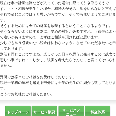
現在は市の計画道路などが入っていた場合に限って引き取るそうで
す。・・・相続が発生した場合、相続人がその土地をいらないと言えば
それで済むことでは？と思いがちですが、そうでも無いようでございま
す。
そうするためには全ての財産を放棄するということになるようです。
そうならないようにする為に、早めの対策が必要ですね。（条件によっ
て違いがありますので、まずはご相談を頂ければと思います）
少しでも払う必要のない税金は払わないようにさせていただきたいと申
しております。
別荘も同じことですよね、楽しかった日々を思うと売却するのは残念で
悲しい事ですね・・しかし、現実を考えたらそんなこと言ってはいられ
ません。
弊所では様々なご相談をお受けしております。
税理士業務の垣根を超える部分には士業の先生のご紹介も致しておりま
す。
どうぞお気軽にご相談ください。
サービスメ
トップページ
サービス概要
料金体系
ニュー