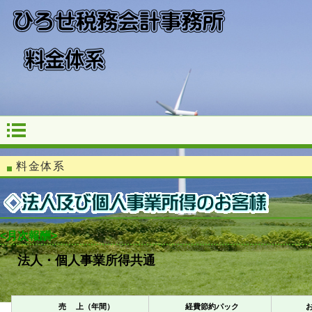
料金体系
<月次報酬>
法人・個人事業所得共通
（税別：
売 上（年間）
経費節約パック
お