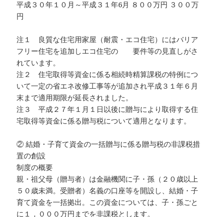
平成３０年１０月～平成３１年6月 ８００万円 ３００万
円
注１ 良質な住宅用家屋（耐震・エコ住宅）にはバリア
フリー住宅を追加しエコ住宅の 要件等の見直しがさ
れています。
注２ 住宅取得等資金に係る相続時精算課税の特例につ
いて一定の省エネ改修工事等が追加され平成３１年６月
末まで適用期限が延長されました。
注３ 平成２７年１月１日以後に贈与により取得する住
宅取得等資金に係る贈与税について適用となります。
② 結婚・子育て資金の一括贈与に係る贈与税の非課税措
置の創設
制度の概要
親・祖父母（贈与者）は金融機関に子・孫（２０歳以上
５０歳未満。受贈者）名義の口座等を開設し、結婚・子
育て資金を一括拠出。この資金については、子・孫ごと
に１，０００万円までを非課税とします。