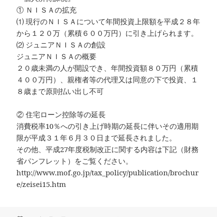
① ＮＩＳＡの拡充
⑴ 現行のＮＩＳＡについて年間投資上限額を平成２８年
から１２０万（累積６００万円）に引き上げられます。
⑵ ジュニアＮＩＳＡの創設
ジュニアＮＩＳＡの概要
２０歳未満の人が開設でき、年間投資額８０万円（累積
４００万円）、親権者等の代理又は同意の下で投資、１
８歳まで原則払い出し不可
② 住宅ローン控除等の延長
消費税率10％への引き上げ時期の延長に伴いその適用期
限が平成３１年６月３０日まで延長されました。
その他、平成27年度税制改正に関する内容は下記（財務
省パンフレット）をご覧ください。
http://www.mof.go.jp/tax_policy/publication/brochur
e/zeisei15.htm