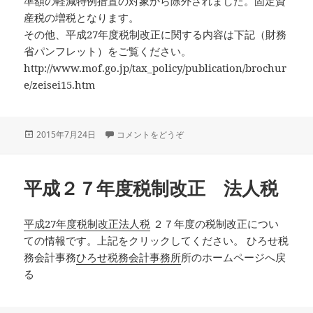
準額の軽減特例措置の対象から除外されました。固定資
産税の増税となります。
その他、平成27年度税制改正に関する内容は下記（財務
省パンフレット）をご覧ください。
http://www.mof.go.jp/tax_policy/publication/brochur
e/zeisei15.htm
投
2015年7月24日
コメントをどうぞ
稿
日:
平成２７年度税制改正 法人税
平成27年度税制改正法人税
２７年度の税制改正につい
ての情報です。上記をクリックしてください。 ひろせ税
務会計事務
ひろせ税務会計事務所
所のホームページへ戻
る