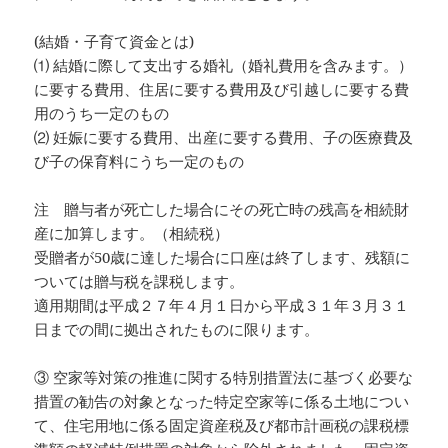
(結婚・子育て資金とは)
⑴ 結婚に際して支出する婚礼（婚礼費用を含みます。）
に要する費用、住居に要する費用及び引越しに要する費
用のうち一定のもの
⑵ 妊娠に要する費用、出産に要する費用、子の医療費及
び子の保育料にうち一定のもの
注 贈与者が死亡した場合にその死亡時の残高を相続財
産に加算します。（相続税）
受贈者が50歳に達した場合に口座は終了します、残額に
ついては贈与税を課税します。
適用期間は平成２７年４月１日から平成３１年３月３１
日までの間に拠出されたものに限ります。
③ 空家等対策の推進に関する特別措置法に基づく必要な
措置の勧告の対象となった特定空家等に係る土地につい
て、住宅用地に係る固定資産税及び都市計画税の課税標