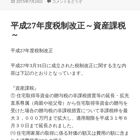
投
2015年7月24日
コメントをどうぞ
稿
日:
平成27年度税制改正～資産課税
～
平成27年度税制改正
平成27年3月31日に成立された税制改正に関する主な内
容は下記のとおりとなっています。
『資産課税』
① 住宅取得等資金の贈与税の非課税措置等の延長・拡充
直系尊属（両親や祖父母）から住宅取得等資金の贈与を
受けた場合の贈与税の非課税措置について非課税枠を最
大３，０００万円まで拡大し、適用期限を平成３１年６
月３０日まで延長されました。
⑴ 住宅用家屋の取得に係る対価の額又は費用の額に含ま