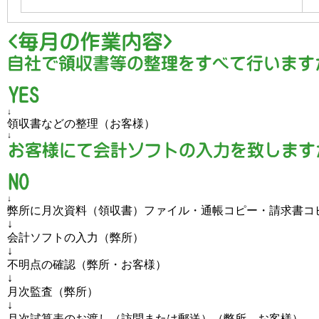
↓
領収書などの整理（お客様）
↓
↓
弊所に月次資料（領収書）ファイル・通帳コピー・請求書コ
↓
会計ソフトの入力（弊所）
↓
不明点の確認（弊所・お客様）
↓
月次監査（弊所）
↓
月次試算表のお渡し（訪問または郵送）（弊所→お客様）