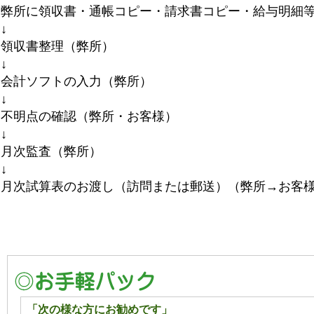
弊所に領収書・通帳コピー・請求書コピー・給与明細
↓ （お客
領収書整理（弊所）
↓
会計ソフトの入力（弊所）
↓
不明点の確認（弊所・お客様）
↓
月次監査（弊所）
↓
月次試算表のお渡し（訪問または郵送）（弊所→お客
「次の様な方にお勧めです」