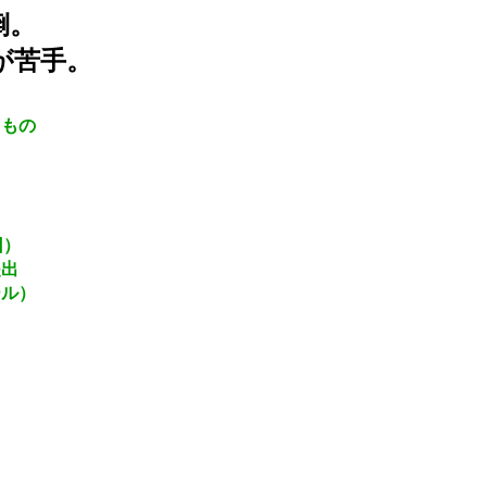
倒。
が苦手。
もの
）
出
）