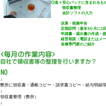
◎楽々安心パックに含まれるも
領収書整理
会計ソフトの入力
月次
決算・税務申告
定期訪問（基本3か月に1回
申請書・届出書の作成・提
経営相談（電話またはメール
各種専門家のご紹介
↓
弊所に領収書・通帳コピー・請求書コピー・給与明細
↓ （お客
領収書整理（弊所）
↓