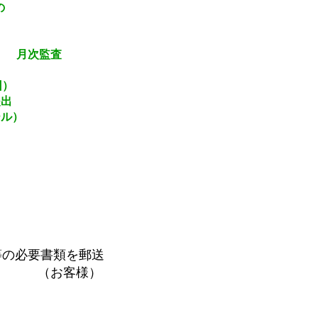
の
監査
）
出
）
等の必要書類を郵送
様）