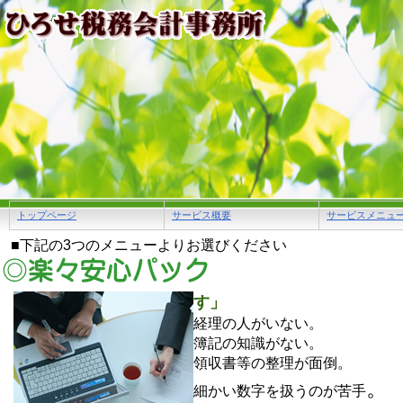
トップページ
サービス概要
サービスメニュ
■下記の3つのメニューよりお選びください
す」
経理の人がいない。
簿記の知識がない。
領収書等の整理が面倒。
。
細かい数字を扱うのが苦手