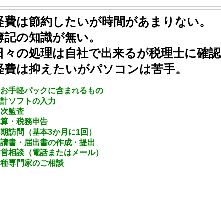
経費は節約したいが時間があまりない。
簿記の知識が無い。
日々の処理は自社で出来るが税理士に確
経費は抑えたいがパソコンは苦手。
◎お手軽パックに含まれるもの
会計ソフトの入力
月次監査
決算・税務申告
期訪問（基本3か月に1回）
申請書・届出書の作成・提出
経営相談（電話またはメール）
各種専門家のご相談