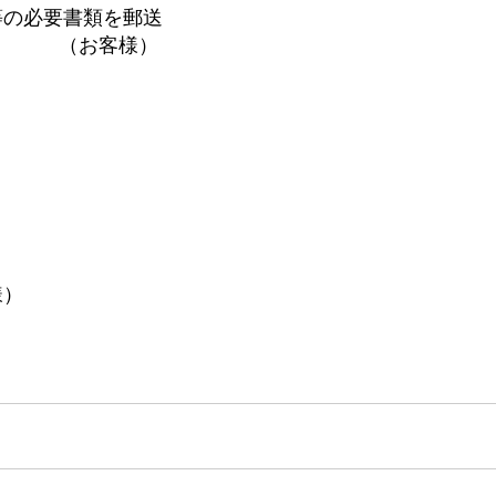
等の必要書類を郵送
様）
様）