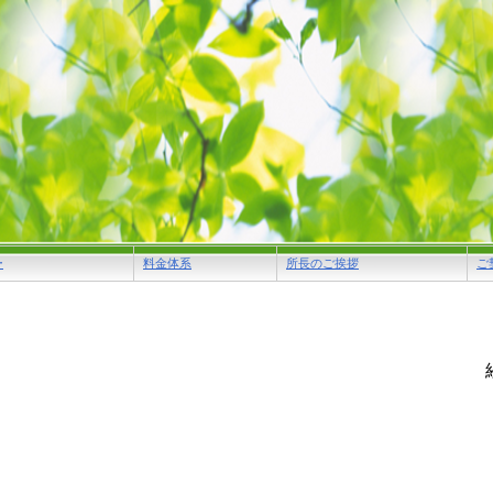
ー
料金体系
所長のご挨拶
ご