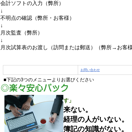
会計ソフトの入力（弊所）
↓
不明点の確認（弊所・お客様）
↓
月次監査（弊所）
↓
月次試算表のお渡し（訪問または郵送）（弊所→お客
お問い合わせ
■下記の3つのメニューよりお選びください
す」
来ない。
経理の人がいない。
簿記の知識がない。