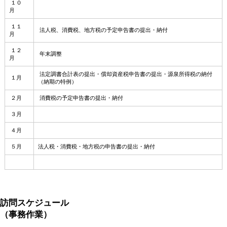
１０
月
１１
法人税、消費税、地方税の予定申告書の提出・納付
月
１２
年末調整
月
法定調書合計表の提出・償却資産税申告書の提出・源泉所得税の納付
１月
（納期の特例）
２月
消費税の予定申告書の提出・納付
３月
４月
５月
法人税・消費税・地方税の申告書の提出・納付
訪問スケジュール
（事務作業）