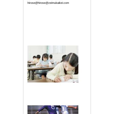
hirose@hirose@zeimukaikei.com