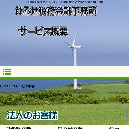
google-site-verification: google538f206020a0c81d.html
CONCEPT
サービス概要