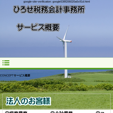
google-site-verification: google538f206020a0c81d.html
CONCEPT
サービス概要