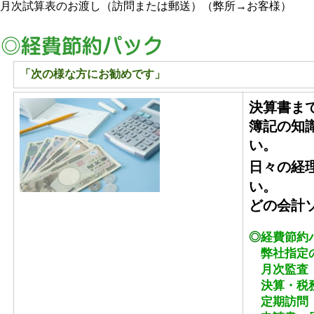
月次試算表のお渡し（訪問または郵送）（弊所→お客様）
「次の様な方にお勧めです」
決算書ま
簿記の知
い。
日々の経
い。
どの会計
◎
経費節約
弊社指定
月次監査
決算・税
定期訪問（