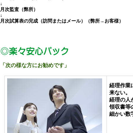
↓
月次監査（弊所）
↓
月次試算表の完成（訪問またはメール）（弊所→お客様）
「次の様な方にお勧めです」
経理作業
来ない。
経理の人
領収書等
細かい数