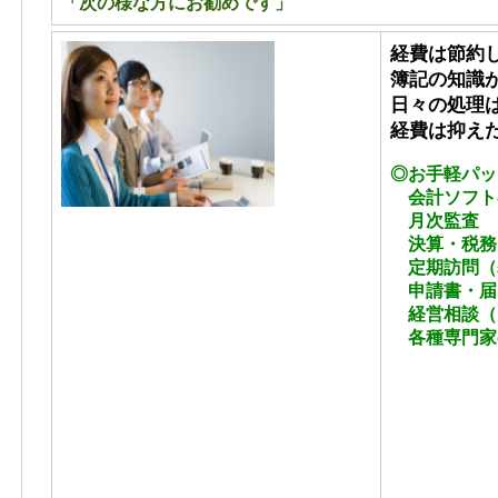
「次の様な方にお勧めです」
経費は節約
簿記の知識
日々の処理
経費は抑え
◎お手軽パッ
会計ソフト
月次監査
決算・税務
定期訪問（基
申請書・届
経営相談（
各種専門家