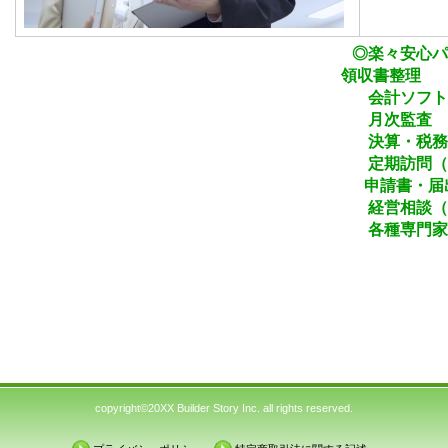
◎楽々安心パックに含ま
領収書整理
会計ソフトの入
月次監査
決算・税務申
定期訪問（基本3か月
申請書・届出書の作成
経営相談（電話または
各種専門家のご
copyright©20XX Builder Story Inc. all rights reserved.