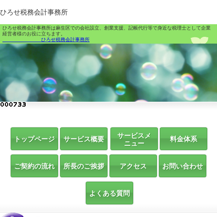
ひろせ税務会計事務所
ひろせ税務会計事務所は麻生区での会社設立、創業支援、記帳代行等で身近な税理士として企業
経営者様のお役に立ちます。
ひろせ税務会計事務所
サービスメ
トップページ
サービス概要
料金体系
ニュー
ご契約の流れ
所長のご挨拶
アクセス
お問い合わせ
よくある質問