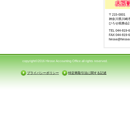
〒215-0001
神奈川県川崎市麻
ひろせ税務会
TEL 044-819-
FAX 044-819-
hirose@hiros
copyright©2016 Hirose Accounting Office all rights reserved.
プライバシーポリシー
特定商取引法に関する記述